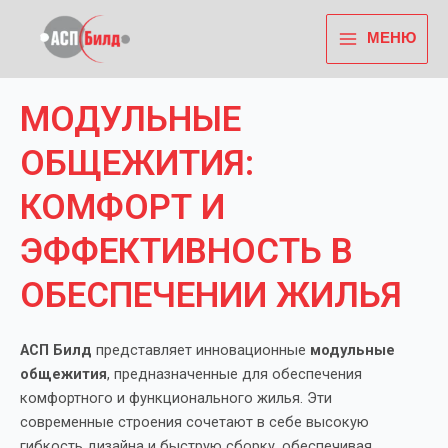
Перейти
Main
к
МЕНЮ
Menu
содержимому
МОДУЛЬНЫЕ
ОБЩЕЖИТИЯ:
КОМФОРТ И
ЭФФЕКТИВНОСТЬ В
ОБЕСПЕЧЕНИИ ЖИЛЬЯ
АСП Билд
представляет инновационные
модульные
общежития
, предназначенные для обеспечения
комфортного и функционального жилья. Эти
современные строения сочетают в себе высокую
гибкость дизайна и быструю сборку, обеспечивая