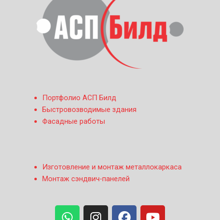
Портфолио АСП Билд
Быстровозводимые здания
Фасадные работы
Изготовление и монтаж металлокаркаса
Монтаж сэндвич-панелей
W
I
F
Y